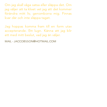
Om jag skall våga satsa eller släppa det. Om
jag väljer att ta klivet vet jag att det kommer
förändra mitt liv, genomborra mig. Finnas
kvar där och inte släppa taget.
Jag hoppas komma fram till en form utav
accepterande. Ett lugn. Känna att jag blir
ett med mitt beslut, vad jag än väljer.
MAIL -
JACCOBSSON@HOTMAIL.COM