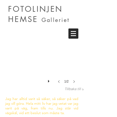
FOTOLINJEN
HEMSE
Galleriet
Johanna Jacobsson
Ambivalens
1/2
Tillbaka till utställningen
Jag har alltid varit så säker, så säker på vad
jag vill göra. Hela mitt liv har jag vetat var jag
varit på väg, fram tills nu. Jag står vid
vägskäl, vid ett beslut som måste ta.