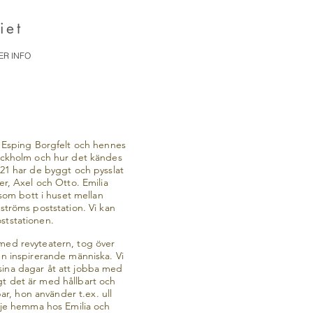
iet
ER INFO
a Esping Borgfelt och hennes
Stockholm och hur det kändes
2021 har de byggt och pysslat
er, Axel och Otto. Emilia
som bott i huset mellan
ströms poststation. Vi kan
oststationen.
e med revyteatern, tog över
n inspirerande människa. Vi
 sina dagar åt att jobba med
igt det är med hållbart och
ar, hon använder t.ex. ull
dje hemma hos Emilia och