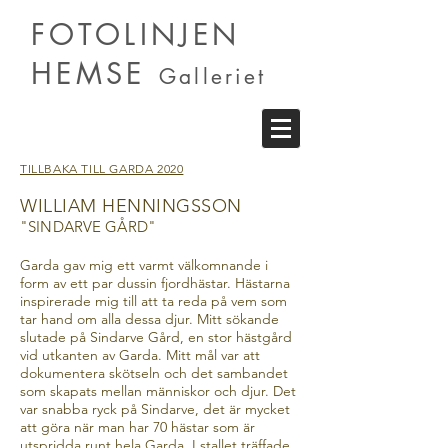
FOTOLINJEN
HEMSE
Galleriet
TILLBAKA TILL GARDA 2020
WILLIAM HENNINGSSON
"SINDARVE GÅRD"
Garda gav mig ett varmt välkomnande i
form av ett par dussin fjordhästar. Hästarna
inspirerade mig till att ta reda på vem som
tar hand om alla dessa djur. Mitt sökande
slutade på Sindarve Gård, en stor hästgård
vid utkanten av Garda. Mitt mål var att
dokumentera skötseln och det sambandet
som skapats mellan människor och djur. Det
var snabba ryck på Sindarve, det är mycket
att göra när man har 70 hästar som är
utspridda runt hela Garda. I stallet träffade