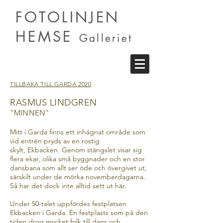
FOTOLINJEN
HEMSE
Galleriet
TILLBAKA TILL GARDA 2020
RASMUS LINDGREN
"MINNEN"
Mitt i Garda finns ett inhägnat område som
vid entrén pryds av en rostig
skylt, Ekbacken. Genom stängslet visar sig
flera ekar, olika små byggnader och en stor
dansbana som allt ser öde och övergivet ut,
särskilt under de mörka novemberdagarna.
Så har det dock inte alltid sett ut här.
Under 50-talet uppfördes festplatsen
Ekbacken i Garda. En festplasts som på den
tiden drog mycket folk till dans och