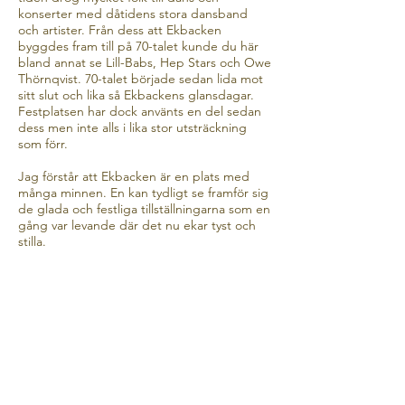
konserter med dåtidens stora dansband
och artister. Från dess att Ekbacken
byggdes fram till på 70-talet kunde du här
bland annat se Lill-Babs, Hep Stars och Owe
Thörnqvist. 70-talet började sedan lida mot
sitt slut och lika så Ekbackens glansdagar.
Festplatsen har dock använts en del sedan
dess men inte alls i lika stor utsträckning
som förr.
Jag förstår att Ekbacken är en plats med
många minnen. En kan tydligt se framför sig
de glada och festliga tillställningarna som en
gång var levande där det nu ekar tyst och
stilla.