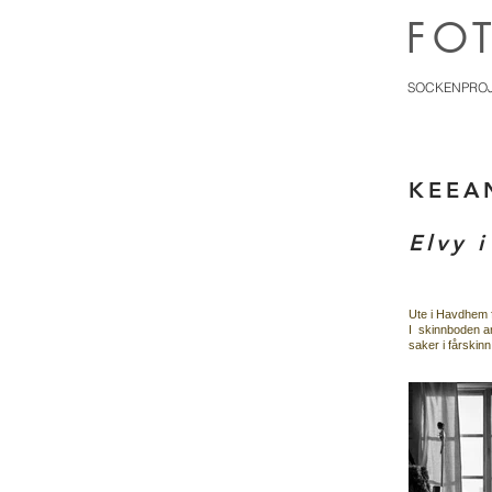
FO
SOCKENPRO
KEEA
Elvy 
Ute i Havdhem f
I skinnboden ar
saker i fårskinn.