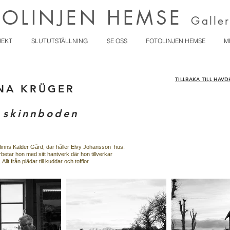
TOLINJEN HEMSE
Galler
JEKT
SLUTUTSTÄLLNING
SE OSS
FOTOLINJEN HEMSE
M
TILLBAKA TILL HAV
NA KRÜGER
i skinnboden
inns Kälder Gård, där håller Elvy Johansson hus.
betar hon med sitt hantverk där hon tillverkar
 Allt från plädar till kuddar och tofflor.