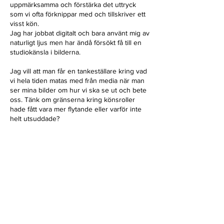
uppmärksamma och förstärka det uttryck
som vi ofta förknippar med och tillskriver ett
visst kön.
Jag har jobbat digitalt och bara använt mig av
naturligt ljus men har ändå försökt få till en
studiokänsla i bilderna.
Jag vill att man får en tankeställare kring vad
vi hela tiden matas med från media när man
ser mina bilder om hur vi ska se ut och bete
oss. Tänk om gränserna kring könsroller
hade fått vara mer flytande eller varför inte
helt utsuddade?
Tack till modellerna Linnea Vikengren,
Richard Hamrin, Linn Andersson och Petter
Snive.
KONTAKT:
hanna.kajsa.elise@gmail.com