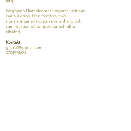
färg.
Färgbyten i kameleonter fungerar i syfte av
kamouflering. Men framförallt vid
signaleringar av sociala sammanhang och
som reaktion på temperatur och olika
tillstånd.
Kontakt
g_a93@hotmail.com
0704974684