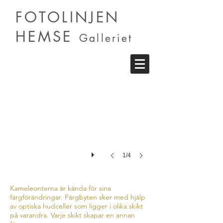
FOTOLINJEN
HEMSE
Galleriet
Gabriella Abu-Ali
Den
mänskliga
kameleonten
-
20
år,
vegetarian,
rumsren
1/4
Kameleonterna är kända för sina
färgförändringar. Färgbyten sker med hjälp
av optiska hudceller som ligger i olika skikt
på varandra. Varje skikt skapar en annan