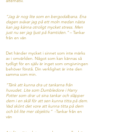
alternativ.
”Jag är nog lite som en bergodalbana. Ena
dagen svävar jag på ett moln medan nästa
kan jag känna otroligt mycket stress. Men
just nu ser jag ljust på framtiden.”
– Tankar
från en vän
Det händer mycket i sinnet som inte märks
av i omvärlden. Något som kan kännas så
tydligt för en själv är inget som omgivningen
behöver förstå. Din verklighet är inte den
samma som min.
”Tänk att kunna dra ut tankarna från
huvudet. Lite som Dumbledore i Harry
Potter som drar ut sina tankar och släpper
dem i en skål för att sen kunna titta på dem.
Vad skönt det vore att kunna titta på dem
och bli lite mer objektiv.”
-Tankar från en
vän