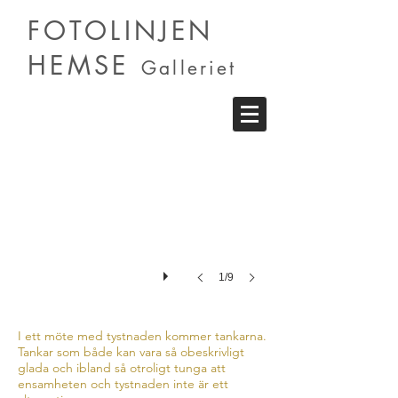
FOTOLINJEN
HEMSE
Galleriet
Alexandra Bengtsson
Tystnadens
toner
1/9
I ett möte med tystnaden kommer tankarna.
Tankar som både kan vara så obeskrivligt
glada och ibland så otroligt tunga att
ensamheten och tystnaden inte är ett