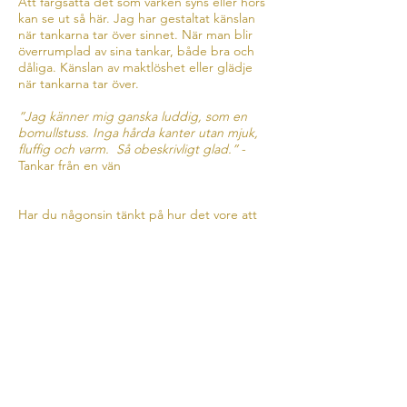
Att färgsätta det som varken syns eller hörs
kan se ut så här. Jag har gestaltat känslan
när tankarna tar över sinnet. När man blir
överrumplad av sina tankar, både bra och
dåliga. Känslan av maktlöshet eller glädje
när tankarna tar över.
”Jag känner mig ganska luddig, som en
bomullstuss. Inga hårda kanter utan mjuk,
fluffig och varm. Så obeskrivligt glad.”
-
Tankar från en vän
Har du någonsin tänkt på hur det vore att
se världen genom någon annans ögon och
få ta del av någon annans verklighet?
Kontakt
alexandra.bengtsson96@hotmail.com
+46 738 22 29 65